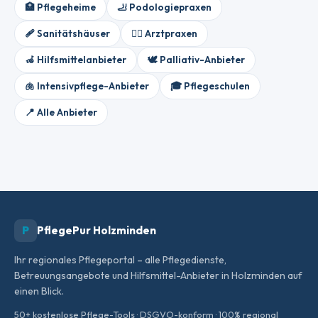
🏥 Pflegeheime
🦶 Podologiepraxen
🩹 Sanitätshäuser
👨‍⚕️ Arztpraxen
🦽 Hilfsmittelanbieter
🕊️ Palliativ-Anbieter
🫁 Intensivpflege-Anbieter
🎓 Pflegeschulen
📍 Alle Anbieter
P
PflegePur Holzminden
Ihr regionales Pflegeportal – alle Pflegedienste,
Betreuungsangebote und Hilfsmittel-Anbieter in Holzminden auf
einen Blick.
50+ kostenlose Pflege-Tools · DSGVO-konform · 100% regional