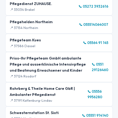
Pflegedienst ZUHAUSE.
📞 05272 3932616
📍 33034 Brakel
Pflegehelden Northeim
📞 055514064007
📍 37154 Northeim
Pflegeteam Kues
📞 05564 91 145
📍 37586 Dassel
Prios-Ihr Pflegeteam GmbH ambulante
Pflege und ausserklinische Intensivpflege
📞 0551
29126460
und Beatmung Erwachsener und Kinder
📍 37124 Rosdorf
Rohrberg & Theile Home Care GbR |
📞 05556
Ambulanter Pflegedienst
9956280
📍 37191 Katlenburg-Lindau
Schwesternstation St. Sixti
📞 05551 914140