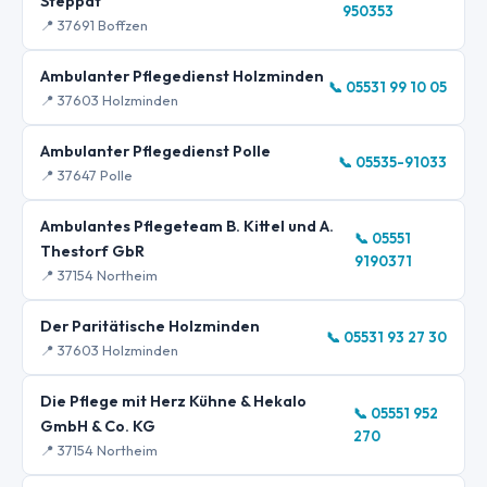
Steppat
950353
📍 37691 Boffzen
Ambulanter Pflegedienst Holzminden
📞 05531 99 10 05
📍 37603 Holzminden
Ambulanter Pflegedienst Polle
📞 05535-91033
📍 37647 Polle
Ambulantes Pflegeteam B. Kittel und A.
📞 05551
Thestorf GbR
9190371
📍 37154 Northeim
Der Paritätische Holzminden
📞 05531 93 27 30
📍 37603 Holzminden
Die Pflege mit Herz Kühne & Hekalo
📞 05551 952
GmbH & Co. KG
270
📍 37154 Northeim