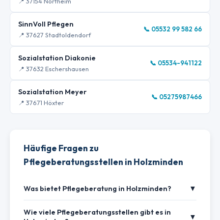
📍 37154 Northeim
SinnVoll Pflegen
📞 05532 99 582 66
📍 37627 Stadtoldendorf
Sozialstation Diakonie
📞 05534-941122
📍 37632 Eschershausen
Sozialstation Meyer
📞 05275987466
📍 37671 Höxter
Häufige Fragen zu
Pflegeberatungsstellen in Holzminden
Was bietet Pflegeberatung in Holzminden?
▼
Wie viele Pflegeberatungsstellen gibt es in
▼