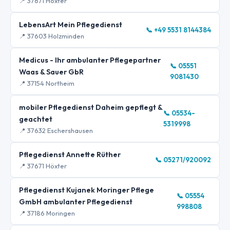
📍 37671 Höxter
LebensArt Mein Pflegedienst
📞 +49 5531 8144384
📍 37603 Holzminden
Medicus - Ihr ambulanter Pflegepartner
📞 05551
Waas & Sauer GbR
9081430
📍 37154 Northeim
mobiler Pflegedienst Daheim gepflegt &
📞 05534-
geachtet
5319998
📍 37632 Eschershausen
Pflegedienst Annette Rüther
📞 05271/920092
📍 37671 Höxter
Pflegedienst Kujanek Moringer Pflege
📞 05554
GmbH ambulanter Pflegedienst
998808
📍 37186 Moringen