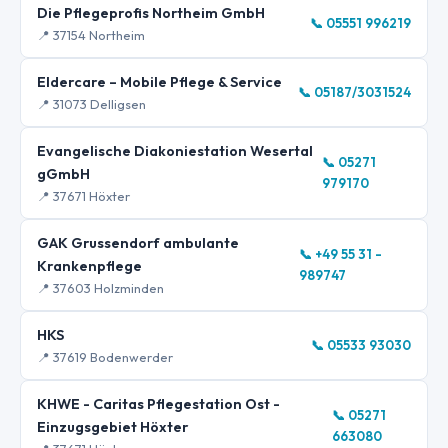
Die Pflegeprofis Northeim GmbH
📞 05551 996219
📍 37154 Northeim
Eldercare – Mobile Pflege & Service
📞 05187/3031524
📍 31073 Delligsen
Evangelische Diakoniestation Wesertal
📞 05271
gGmbH
979170
📍 37671 Höxter
GAK Grussendorf ambulante
📞 +49 55 31 -
Krankenpflege
989747
📍 37603 Holzminden
HKS
📞 05533 93030
📍 37619 Bodenwerder
KHWE - Caritas Pflegestation Ost -
📞 05271
Einzugsgebiet Höxter
663080