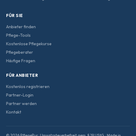
FÜR SIE
Anbieter finden
Pflege-Tools
Kostenlose Pflegekurse
Pflegeberater
Häufige Fragen
FÜR ANBIETER
Kostenlos registrieren
Partner-Login
Partner werden
Kontakt
© 2026 PflegePur · Umsatzsteuerbefreit gem. § 19 UStG. · Made in