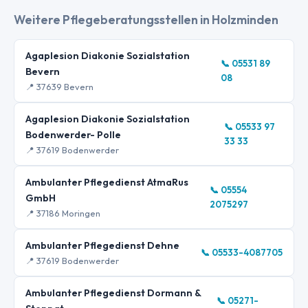
Weitere Pflegeberatungsstellen in Holzminden
Agaplesion Diakonie Sozialstation
📞 05531 89
Bevern
08
📍 37639 Bevern
Agaplesion Diakonie Sozialstation
📞 05533 97
Bodenwerder- Polle
33 33
📍 37619 Bodenwerder
Ambulanter Pflegedienst AtmaRus
📞 05554
GmbH
2075297
📍 37186 Moringen
Ambulanter Pflegedienst Dehne
📞 05533-4087705
📍 37619 Bodenwerder
Ambulanter Pflegedienst Dormann &
📞 05271-