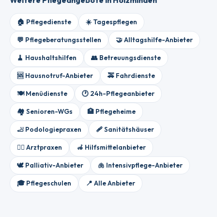
Weitere Pflegeangebote in Holzminden
🏠 Pflegedienste
☀️ Tagespflegen
💬 Pflegeberatungsstellen
🤝 Alltagshilfe-Anbieter
🧹 Haushaltshilfen
👥 Betreuungsdienste
🆘 Hausnotruf-Anbieter
🚕 Fahrdienste
🍽️ Menüdienste
🕐 24h-Pflegeanbieter
🏘️ Senioren-WGs
🏥 Pflegeheime
🦶 Podologiepraxen
🩹 Sanitätshäuser
👨‍⚕️ Arztpraxen
🦽 Hilfsmittelanbieter
🕊️ Palliativ-Anbieter
🫁 Intensivpflege-Anbieter
🎓 Pflegeschulen
📍 Alle Anbieter